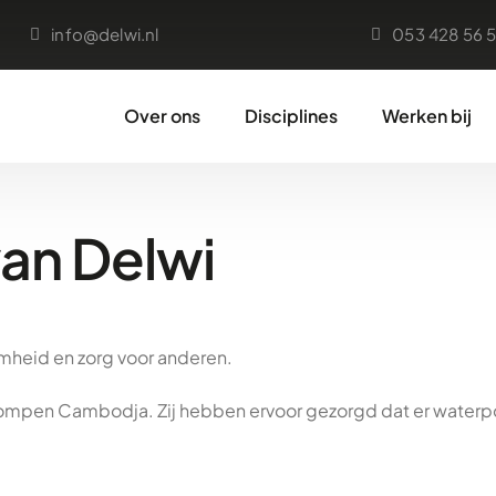
info@delwi.nl
053 428 56 
Over ons
Disciplines
Werken bij
an Delwi
mheid en zorg voor anderen.
pompen Cambodja. Zij hebben ervoor gezorgd dat er wate