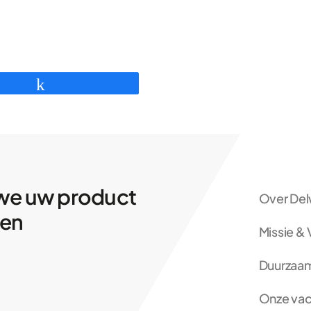
Deel
we uw product
Over Del
ren
Missie & 
Duurzaa
Onze vac