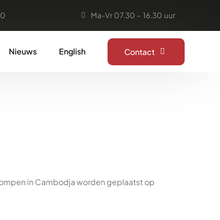
50
Ma-Vr 07.30 – 16.30 uur
Nieuws
English
Contact
rpompen in Cambodja worden geplaatst op