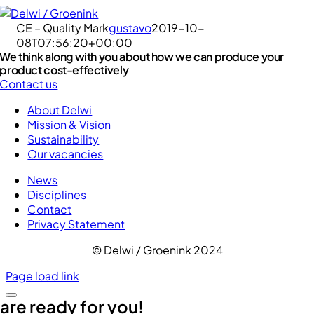
Skip
to
CE – Quality Mark
gustavo
2019-10-
content
08T07:56:20+00:00
We think along with you about how we can produce your
product cost-effectively
Contact us
About Delwi
Mission & Vision
Sustainability
Our vacancies
News
Disciplines
Contact
Privacy Statement
© Delwi / Groenink 2024
Page load link
are ready for you!