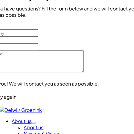
u have questions? Fill the form below and we will contact yo
as possible.
you! We will contact you as soon as possible.
Try again.
About us
About us
Mission & Vision